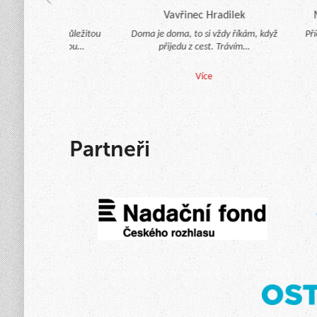
 Jarníková
Vavřinec Hradilek
Mg
 mělo pro nás důležitou
Doma je doma, to si vždy říkám, když
Pří
nou úlohu po celou…
přijedu z cest. Trávím…
Více
Více
Partneři