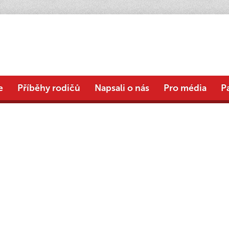
e
Příběhy rodičů
Napsali o nás
Pro média
P