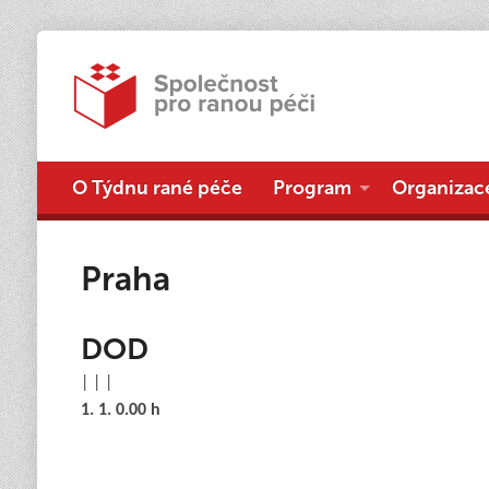
O Týdnu rané péče
Program
Organizac
Praha
DOD
| | |
1. 1. 0.00 h