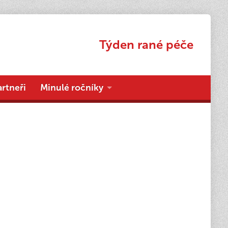
Týden rané péče
artneři
Minulé ročníky