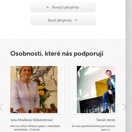
Novější příspěvky
←
Starší příspěvky
→
Osobnosti, které nás podporují
Mgr. Jana Mračková Vildumetzová
Tomáš Verner
hod miminka na svět je většinou spojen s radostným
Za svou sportovní kariéru jsem procestoval celý svět a
očekáváním. Osud ale…
jsem si…