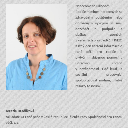
Nenechme to Náhodě!
Rodiče miminek narozených se
zdravotním postižením nebo
ohroženým vývojem se mají
dozvědět o podpoře a
službách hrazených
z veřejných prostředků IHNED!
Každý den zdržení informace o
rané péči pro rodiče je
plýtvání nabízenou pomocí a
udržování rodičů
v nevědomosti. Lidé lékaři a
sociální pracovníci
spolupracovat mohou, i když
resorty to neumí.
Terezie Hradilková
zakladatelka rané péče v České republice, členka rady Společnosti pro ranou
péči, z. s.