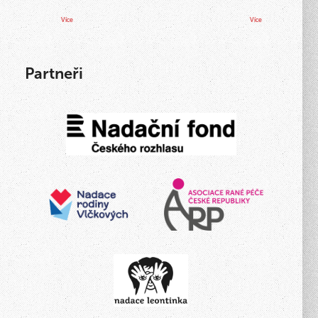
Více
Více
Partneři