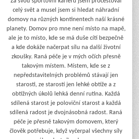
Za svou sportovní kariéru jsem procestoval
celý svět a musel jsem si hledat náhradní
domovy na různých kontinentech naší krásné
planety. Domov pro mne není místo na mapě,
ale je to místo, kde se má duše cítí bezpečně
a kde dokáže načerpat sílu na další životní
zkoušky. Raná péče je v mých očích přesně
takovým místem. Místem, kde se z
nepředstavitelných problémů stávají jen
starosti, ze starostí jen lehké obtíže a z
obtížných úkolů lehká denní rutina. Každá
sdílená starost je poloviční starost a každá
sdílená radost je dvojnásobná radost. Raná
péče je přesně takovým domovem, který
člověk potřebuje, když vyčerpal všechny síly