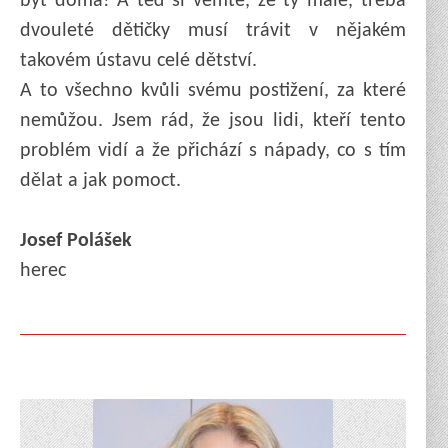
být doma! A teď si vemte, že ty malé, třeba
dvouleté dětičky musí trávit v nějakém
takovém ústavu celé dětství.
A to všechno kvůli svému postižení, za které
nemůžou. Jsem rád, že jsou lidi, kteří tento
problém vidí a že přichází s nápady, co s tím
dělat a jak pomoct.
Josef Polášek
herec