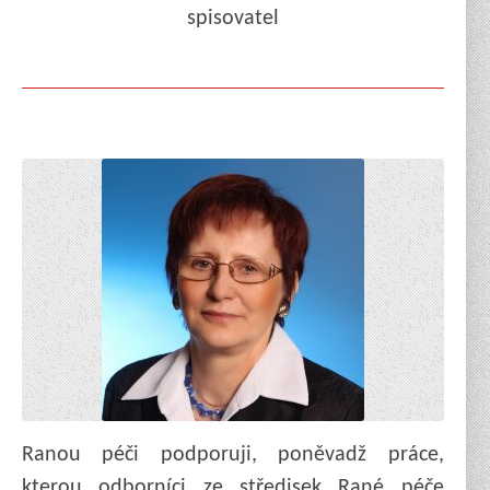
spisovatel
Ranou péči podporuji, poněvadž práce,
kterou odborníci ze středisek Rané péče