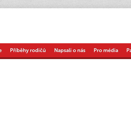
e
Příběhy rodičů
Napsali o nás
Pro média
P