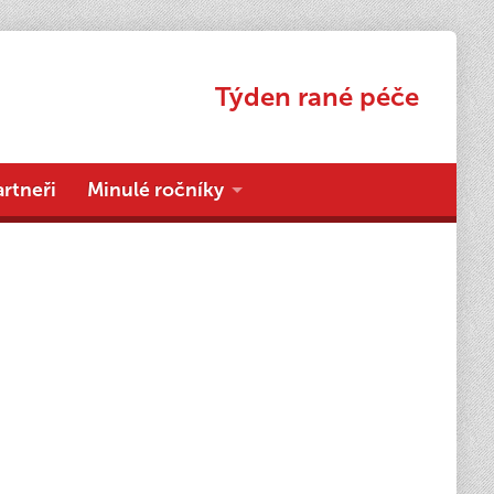
Týden rané péče
artneři
Minulé ročníky