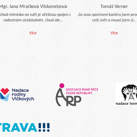
r. Jana Mračková Vildumetzová
Tomáš Verner
chod miminka na svět je většinou spojen s
Za svou sportovní kariéru jsem proce
radostným očekáváním. Osud ale…
celý svět a musel jsem si…
Více
Více