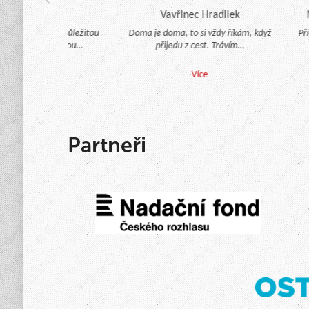
 Jarníková
Vavřinec Hradilek
Mg
e mělo pro nás důležitou
Doma je doma, to si vždy říkám, když
Pří
nou úlohu po celou…
přijedu z cest. Trávím…
Více
Více
Partneři