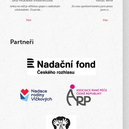
Mgr. Jana Mračková Vildumetzová
Tomáš Verner
́chod miminka na svět je většinou spojen s radostným
Za svou sportovní kariéru jsem procestoval celý svět
očekáváním. Osud ale…
jsem si…
Více
Více
Partneři