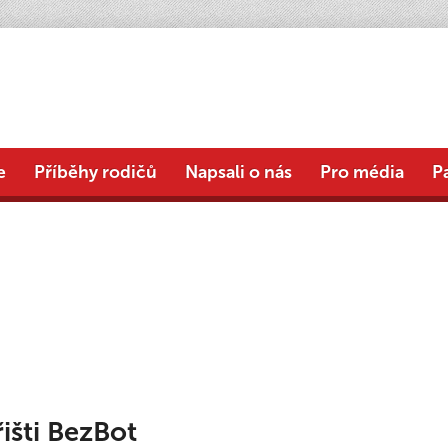
e
Příběhy rodičů
Napsali o nás
Pro média
P
išti BezBot