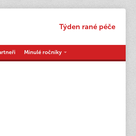
Týden rané péče
artneři
Minulé ročníky