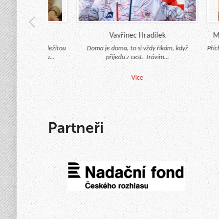
arníková
Vavřinec Hradilek
Mgr
mělo pro nás důležitou
Doma je doma, to si vždy říkám, když
Přích
u úlohu po celou…
přijedu z cest. Trávím…
ra
íce
Více
Partneři