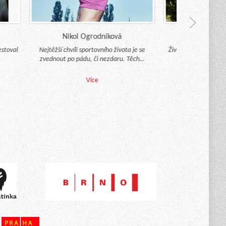
Nikol Ogrodníková
Alena Morn
oval
Nejtěžší chvíli sportovního života je se
Život není spravedlivý
zvednout po pádu, či nezdaru. Těch…
že bychom se ne
spravedliv
Více
Více