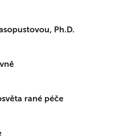
asopustovou, Ph.D.
ovně
osvěta rané péče
e