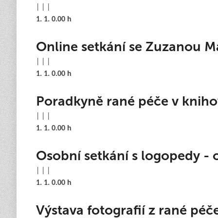
| | |
1. 1. 0.00 h
Online setkání se Zuzanou M
| | |
1. 1. 0.00 h
Poradkyně rané péče v knih
| | |
1. 1. 0.00 h
Osobní setkání s logopedy - 
| | |
1. 1. 0.00 h
Výstava fotografií z rané péč