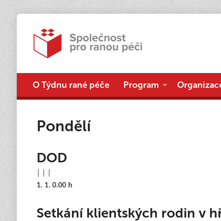
O Týdnu rané péče
Program
Organizac
Pondělí
DOD
| | |
1. 1. 0.00 h
Setkání klientských rodin v hř