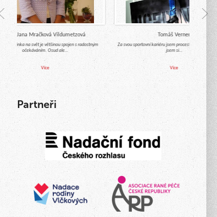
Mgr. Jana Mračková Vildumetzová
Tomáš Verner
chod miminka na svět je většinou spojen s radostným
Za svou sportovní kariéru jsem procestoval celý svět a
očekáváním. Osud ale…
jsem si…
Více
Více
Partneři