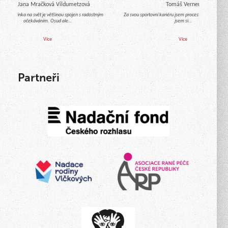
Mgr. Jana Mračková Vildumetzová
Tomáš Verner
chod miminka na svět je většinou spojen s radostným
Za svou sportovní kariéru jsem procestoval celý svět 
očekáváním. Osud ale…
jsem si…
Více
Více
Partneři